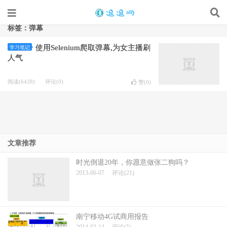
标签：弹幕
使用Selenium爬取弹幕,为女主播刷
学习笔记
人气
阅读(6438)
评论(0)
赞(
0
)
文章推荐
时光倒退20年，你愿意做张二狗吗？
2013-06-07
评论(21)
南宁移动4G试商用报告