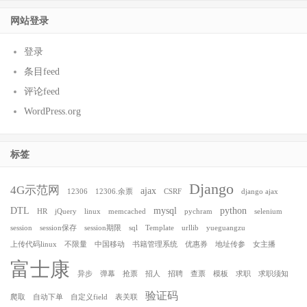
网站登录
登录
条目feed
评论feed
WordPress.org
标签
Django
4G示范网
ajax
12306
12306.余票
CSRF
django ajax
DTL
mysql
python
HR
jQuery
linux
memcached
pychram
selenium
session
session保存
session期限
sql
Template
urllib
yueguangzu
上传代码linux
不限量
中国移动
书籍管理系统
优惠券
地址传参
女主播
富士康
异步
弹幕
抢票
招人
招聘
查票
模板
求职
求职须知
验证码
爬取
自动下单
自定义field
表关联