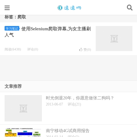
标签：爬取
使用Selenium爬取弹幕,为女主播刷
学习笔记
人气
阅读(6438)
评论(0)
赞(
0
)
文章推荐
时光倒退20年，你愿意做张二狗吗？
2013-06-07
评论(21)
南宁移动4G试商用报告