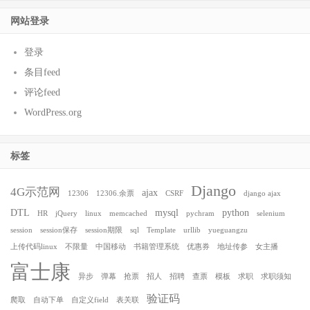
网站登录
登录
条目feed
评论feed
WordPress.org
标签
Django
4G示范网
ajax
12306
12306.余票
CSRF
django ajax
DTL
mysql
python
HR
jQuery
linux
memcached
pychram
selenium
session
session保存
session期限
sql
Template
urllib
yueguangzu
上传代码linux
不限量
中国移动
书籍管理系统
优惠券
地址传参
女主播
富士康
异步
弹幕
抢票
招人
招聘
查票
模板
求职
求职须知
验证码
爬取
自动下单
自定义field
表关联