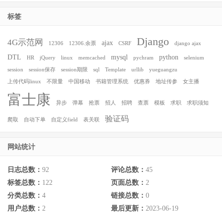
标签
Django
4G示范网
ajax
12306
12306.余票
CSRF
django ajax
DTL
mysql
python
HR
jQuery
linux
memcached
pychram
selenium
session
session保存
session期限
sql
Template
urllib
yueguangzu
上传代码linux
不限量
中国移动
书籍管理系统
优惠券
地址传参
女主播
富士康
异步
弹幕
抢票
招人
招聘
查票
模板
求职
求职须知
验证码
爬取
自动下单
自定义field
表关联
网站统计
日志总数：
92
评论总数：
45
标签总数：
122
页面总数：
2
分类总数：
4
链接总数：
0
用户总数：
2
最后更新：
2023-06-19