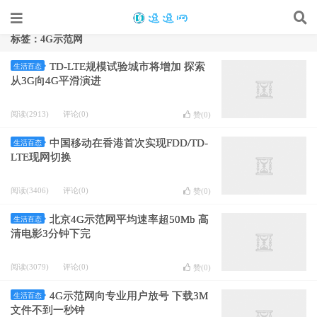
标签：4G示范网
TD-LTE规模试验城市将增加 探索
生活百态
从3G向4G平滑演进
阅读(2913)
评论(0)
赞(
0
)
中国移动在香港首次实现FDD/TD-
生活百态
LTE现网切换
阅读(3406)
评论(0)
赞(
0
)
北京4G示范网平均速率超50Mb 高
生活百态
清电影3分钟下完
阅读(3079)
评论(0)
赞(
0
)
4G示范网向专业用户放号 下载3M
生活百态
文件不到一秒钟