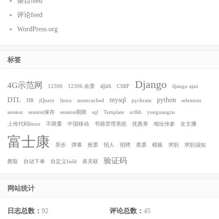
条目feed
评论feed
WordPress.org
标签
Django
4G示范网
ajax
12306
12306.余票
CSRF
django ajax
DTL
mysql
python
HR
jQuery
linux
memcached
pychram
selenium
session
session保存
session期限
sql
Template
urllib
yueguangzu
上传代码linux
不限量
中国移动
书籍管理系统
优惠券
地址传参
女主播
富士康
异步
弹幕
抢票
招人
招聘
查票
模板
求职
求职须知
验证码
爬取
自动下单
自定义field
表关联
网站统计
日志总数：
92
评论总数：
45